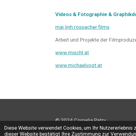
Videos & Fotographie & Graphikd
mai linh.rossacher.films
Arbeit und Projekte der Filmproduze
www.mischl.at
www.michaelvogt.at
© 2024 Cornelia Patry
Diese Website verwendet Cookies, um Ihr Nutzererlebnis
dieser Website bestätigt Ihre Zustimmung zur Verwendun